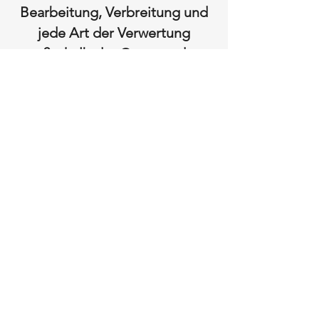
Bearbeitung, Verbreitung und
jede Art der Verwertung
außerhalb der Grenzen des
Urheberrechtes bedürfen der
schriftlichen Zustimmung des
jeweiligen Autors bzw.
Erstellers. Downloads und
Kopien dieser Seite sind nur für
den privaten, nicht
kommerziellen Gebrauch
gestattet. Soweit die Inhalte
auf dieser Seite nicht vom
Betreiber erstellt wurden,
werden die Urheberrechte
Dritter beachtet. Insbesondere