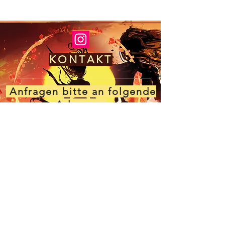
KONTAKT
Anfragen bitte an folgende
Adresse:
audrey.morgan@outlook.de
Impressum
Datenschut
z
© 2022 by Audrey Morgan.
Erstellt mit
Wix.com